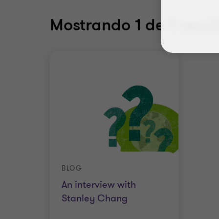
Mostrando
1
de 1 resul
BLOG
An interview with
Stanley Chang