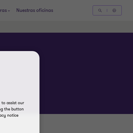
ras
Nuestras oficinas
to assist our
ng the button
acy notice