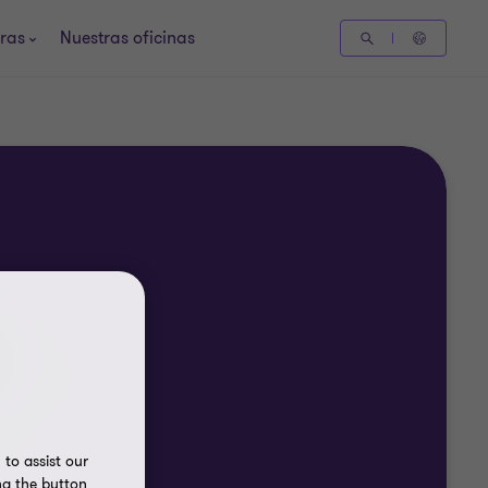
ras
Nuestras oficinas
to assist our
ng the button