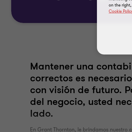
on the right
Cookie Polic
Mantener una contabil
correctos es necesari
con visión de futuro. 
del negocio, usted ne
lado.
En Grant Thornton, le brindamos nuestro 