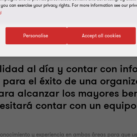
, you can exercise your privacy rights. For more information see our priv
y
Personalise
Accept all cookies
idad al día y contar con inf
o para el éxito de una organi
Para alcanzar los mayores ben
cesitará contar con un equip
conocimiento y experiencia en ambas áreas para que u