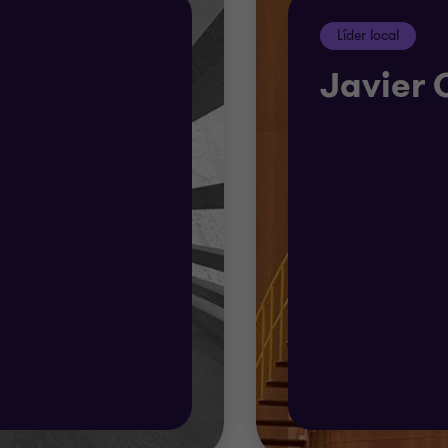
anuales
Líder local
Javier 
to contable
ago a proveedores
cales para los registros y libros contables.
iento de libros de contabilidad y registro.