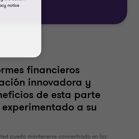
acy notice
ormes financieros
zación innovadora y
eficios de esta parte
o experimentado a su
sted pueda mantenerse concentrado en las