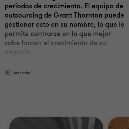
períodos de crecimiento. El equipo de
outsourcing de Grant Thornton puede
Start-up de empresas
gestionar esto en su nombre, lo que le
permite centrarse en lo que mejor
sabe hacer: el crecimiento de su
negocio.
Como una organización global de firmas miembro,
Leer más
estamos en una posición ideal para apoyar a las
empresas en expansión de sus operaciones en todo
el mundo. Entendemos los desafíos que presenta la
liquidación de haberes en distintas jurisdicciones y
contamos con la experiencia necesaria alrededor
del mundo.