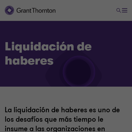
Liquidación de
haberes
Outsourcing
Servicios de contabilidad, administración y
finanzas
La liquidación de haberes es uno de
Asesoramiento societario
los desafíos que más tiempo le
insume a las organizaciones en
Liquidación de haberes