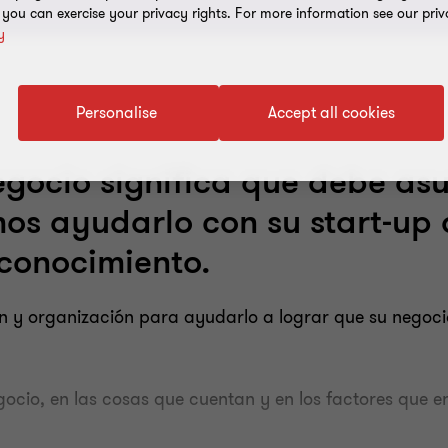
, you can exercise your privacy rights. For more information see our priv
y
Personalise
Accept all cookies
gocio significa que debe asum
os ayudarlo con su start-up 
 conocimiento.
ón y organización para ayudarlo a lograr que su negoc
gocio, en las cosas que cuentan y en los factores que e