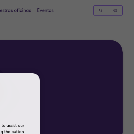
estras oficinas
Eventos
to assist our
ng the button