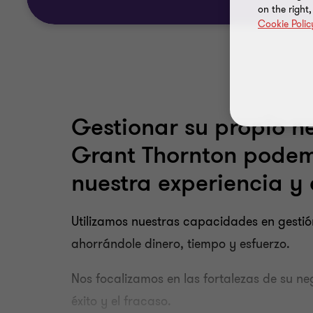
on the right
Cookie Polic
Gestionar su propio ne
Grant Thornton podem
nuestra experiencia y
Utilizamos nuestras capacidades en gesti
ahorrándole dinero, tiempo y esfuerzo.
Nos focalizamos en las fortalezas de su ne
éxito y el fracaso.