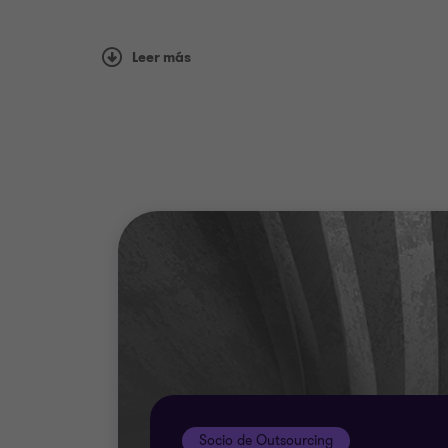
Como parte de nuestros servicios, pod
Leer más
Constitución y registración de la entid
Registración contable y liquidación d
Establecimiento formal de los procesos
asignación de gastos intercompany, m
Socio de Outsourcing