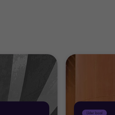
emos ofrecerle las siguientes soluciones:
ad local ante las autoridades locales
e haberes
 contables de la empresa: conciliación de cuentas, sue
apeo de cuentas, etc.
Líder local