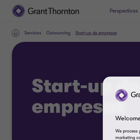
Perspectivas
Servicios
Outsourcing
Start-up de empresas
INICIO
Start-up de
empresas
Welcome
We process y
marketing ca