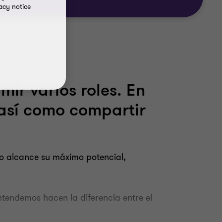
acy notice
ir varios roles. En
así como compartir
io alcance su máximo potencial,
ntendemos hacen la diferencia entre el