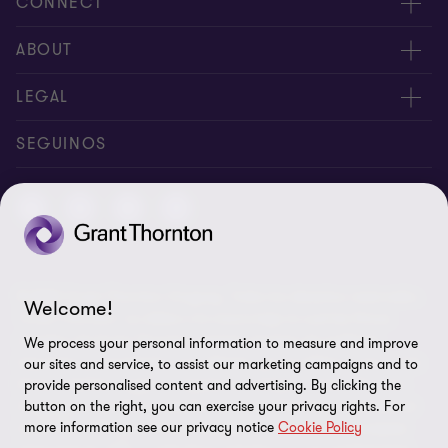
CONNECT
Nuestra gente
ABOUT
Contáctenos
Acerca de nosotros
LEGAL
Nuestras Oficinas
Carreras
Exención de responsabilidades
SEGUINOS
Política de Privacidad
Certificado LSQA
Política de Seguridad de la Información
© 2026 Grant Thornton Uruguay. Todos los derechos reservados.
Preferencias de cookies
Welcome!
'Grant Thornton' se refiere a la marca bajo la cual las firmas
miembro de Grant Thornton prestan servicios de auditoría,
We process your personal information to measure and improve
impuestos y consultoría a sus clientes, y/o se refiere a una o más
our sites and service, to assist our marketing campaigns and to
firmas miembro, según lo requiera el contexto. Grant Thornton
provide personalised content and advertising. By clicking the
Uruguay es una firma miembro de Grant Thornton International
button on the right, you can exercise your privacy rights. For
more information see our privacy notice
Cookie Policy
Ltd (GTIL). GTIL y las firmas miembro no forman una sociedad