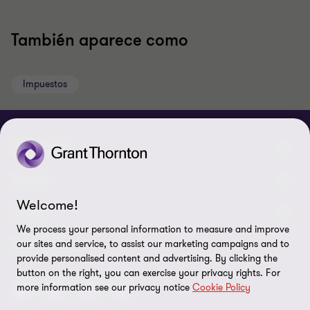
También aparece como
Impuestos
CONNECT
Nuestra gente
ABOUT
Welcome!
Contáctenos
Acerca de nosotros
LEGAL
We process your personal information to measure and improve
Nuestras Oficinas
Carreras
our sites and service, to assist our marketing campaigns and to
Exención de responsabilidades
SEGUINOS
provide personalised content and advertising. By clicking the
Política de Privacidad
button on the right, you can exercise your privacy rights. For
more information see our privacy notice
Cookie Policy
Certificado LSQA