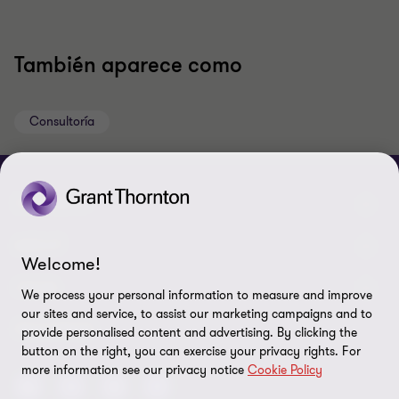
También aparece como
Consultoría
CONNECT
Nuestra gente
ABOUT
Welcome!
Contáctenos
Acerca de nosotros
LEGAL
We process your personal information to measure and improve
our sites and service, to assist our marketing campaigns and to
Nuestras Oficinas
Carreras
Exención de responsabilidades
SEGUINOS
provide personalised content and advertising. By clicking the
button on the right, you can exercise your privacy rights. For
Política de Privacidad
more information see our privacy notice
Cookie Policy