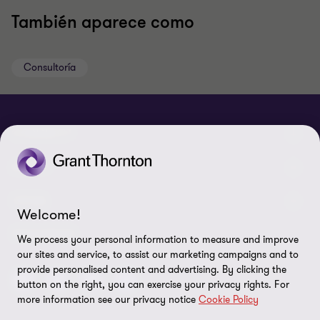
También aparece como
Consultoría
CONNECT
Nuestra gente
ABOUT
Contáctenos
Acerca de nosotros
LEGAL
Welcome!
Nuestras Oficinas
Carreras
Exención de responsabilidades
SEGUINOS
We process your personal information to measure and improve
our sites and service, to assist our marketing campaigns and to
Política de Privacidad
provide personalised content and advertising. By clicking the
button on the right, you can exercise your privacy rights. For
Certificado LSQA
more information see our privacy notice
Cookie Policy