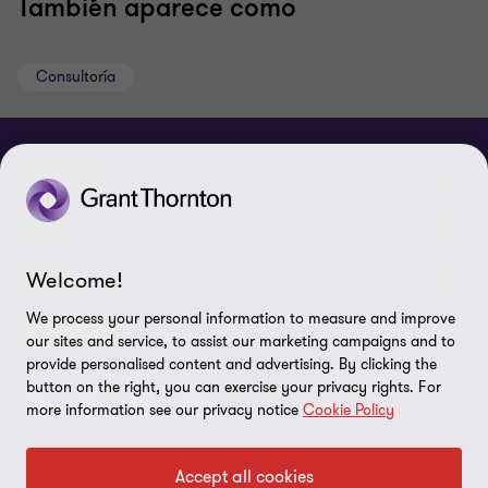
También aparece como
Consultoría
CONNECT
Nuestra gente
ABOUT
Contáctenos
Welcome!
Acerca de nosotros
LEGAL
Nuestras Oficinas
We process your personal information to measure and improve
Carreras
Exención de responsabilidades
SEGUINOS
our sites and service, to assist our marketing campaigns and to
provide personalised content and advertising. By clicking the
Política de Privacidad
button on the right, you can exercise your privacy rights. For
more information see our privacy notice
Cookie Policy
Certificado LSQA
Política de Seguridad de la Información
Accept all cookies