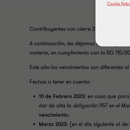
Cookie Polic
Contribuyentes con cierre 31/12/2022:
A continuación, les dejamos el cronograma
materia, en cumplimiento con la RG 115/20
Este año los vencimientos son diferentes a
Fechas a tener en cuenta:
10 de Febrero 2023
: en caso que para
dar de alta la obligación 957 en el M
vencimiento.
Marzo 2023:
(en el día siguiente al d