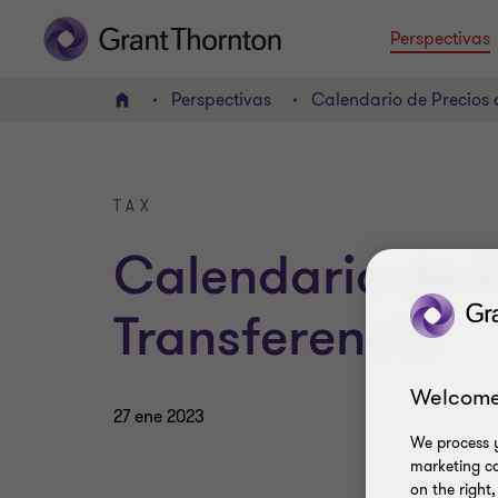
Perspectivas
Perspectivas
Calendario de Precios 
INICIO
TAX
Calendario de P
Transferencia
Welcome
27 ene 2023
We process y
marketing ca
on the right