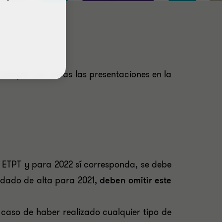
cumplir con todas las presentaciones en la
 ETPT y para 2022 sí corresponda, se debe
 dado de alta para 2021,
deben omitir este
n caso de haber realizado cualquier tipo de