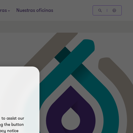
ras
Nuestras oficinas
to assist our
ng the button
acy notice