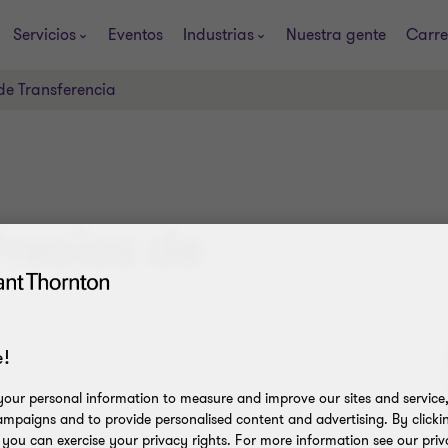
Servicios
Eventos
Industrias
Nuestra gente
Carre
de Transferencia
recios de
!
our personal information to measure and improve our sites and service, 
mpaigns and to provide personalised content and advertising. By clicki
, you can exercise your privacy rights. For more information see our priv