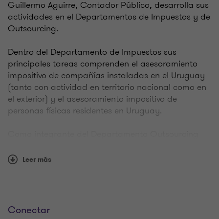
Guillermo Aguirre, Contador Público, desarrolla sus
actividades en el Departamentos de Impuestos y de
Outsourcing.
Dentro del Departamento de Impuestos sus
principales tareas comprenden el asesoramiento
impositivo de compañías instaladas en el Uruguay
(tanto con actividad en territorio nacional como en
el exterior) y el asesoramiento impositivo de
personas físicas residentes en Uruguay.
Como integrante del Departamento Outsourcing
sus principales tareas comprenden el
asesoramiento contable, liquidación de impuestos,
Leer más
liquidaciones de haberes y cargas sociales, y
asesoramiento societario de compañías instaladas
en el Uruguay (tanto con actividad en territorio
nacional como en el exterior).
Conectar