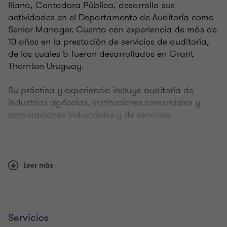
Iliana, Contadora Pública, desarrolla sus
actividades en el Departamento de Auditoría como
Senior Manager. Cuenta con experiencia de más de
10 años en la prestación de servicios de auditoría,
de los cuales 5 fueron desarrollados en Grant
Thornton Uruguay.
Su práctica y experiencia incluye auditoría de
industrias agrícolas, instituciones comerciales y
corporaciones industriales y de servicios.
Calificaciones
Leer más
Ha asistido a cursos generales y de Auditoría entre
los cuales cabe señalar los siguientes:
Metodologías para las Auditorias de los estados
Servicios
contables