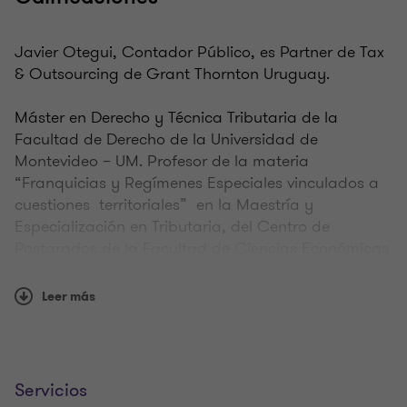
Javier Otegui, Contador Público, es Partner de Tax
& Outsourcing de Grant Thornton Uruguay.
Máster en Derecho y Técnica Tributaria de la
Facultad de Derecho de la Universidad de
Montevideo – UM. Profesor de la materia
“Franquicias y Regímenes Especiales vinculados a
cuestiones territoriales” en la Maestría y
Especialización en Tributaria, del Centro de
Postgrados de la Facultad de Ciencias Económicas
y de Administración. Fue docente en el 2010 y 2011
del Master en Contabilidad e Impuestos de la
Leer más
Universidad ORT del Uruguay en la Cátedra de
Tributación Offshore.
Es miembro del Colegio de Contadores,
Servicios
Economistas y Administradores del Uruguay, del