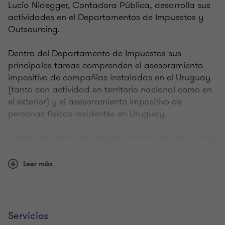
Lucía Nidegger, Contadora Pública, desarrolla sus
actividades en el Departamentos de Impuestos y
Outsourcing.
Dentro del Departamento de Impuestos sus
principales tareas comprenden el asesoramiento
impositivo de compañías instaladas en el Uruguay
(tanto con actividad en territorio nacional como en
el exterior) y el asesoramiento impositivo de
personas físicas residentes en Uruguay.
Como integrante del Departamento de Outsourcing
sus principales tareas comprenden el
asesoramiento contable, liquidación de impuestos,
Leer más
liquidaciones de haberes y cargas sociales, y
asesoramiento societario de compañías instaladas
en el Uruguay (tanto con actividad en territorio
nacional como en el exterior).
Servicios