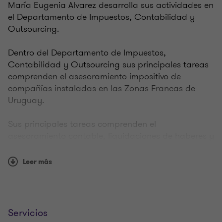
María Eugenia Alvarez desarrolla sus actividades en
el Departamento de Impuestos, Contabilidad y
Outsourcing.
Dentro del Departamento de Impuestos,
Contabilidad y Outsourcing sus principales tareas
comprenden el asesoramiento impositivo de
compañías instaladas en las Zonas Francas de
Uruguay.
Sus principales tareas comprenden el
asesoramiento contable, liquidaciones de haberes y
cargas sociales, y asesoramiento societario de
compañías instaladas en las Zonas Francas de
Leer más
Uruguay.
Su experiencia incluye el asesoramiento a
compañías en los siguientes sectores de actividad:
Servicios