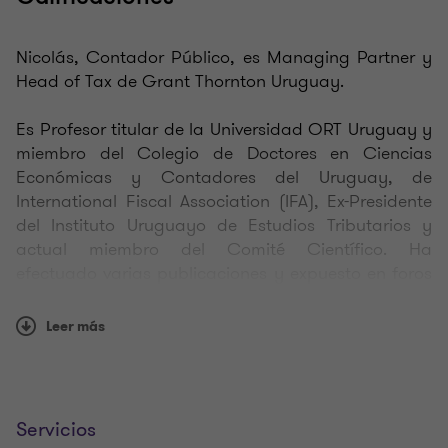
Nicolás, Contador Público, es Managing Partner y
Head of Tax de Grant Thornton Uruguay.
Es Profesor titular de la Universidad ORT Uruguay y
miembro del Colegio de Doctores en Ciencias
Económicas y Contadores del Uruguay, de
International Fiscal Association (IFA), Ex-Presidente
del Instituto Uruguayo de Estudios Tributarios y
actual miembro del Comité Científico. Ha
efectuado varias publicaciones y expuesto en foros
y seminarios en temas de su especialidad.
Leer más
Fue reconocido por la publicación Internacional
“PLC Which Lawyer” por su destacado desempeño
en el área de Impuestos.
Servicios
Recibió Certificado de Reconocimiento del Centro