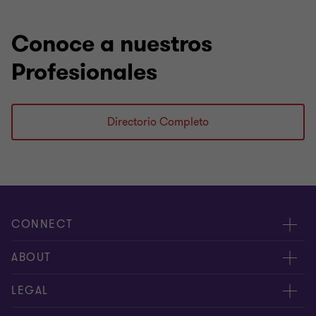
Conoce a nuestros
Profesionales
Directorio Completo
CONNECT
Nuestra gente
ABOUT
Contáctenos
Acerca de nosotros
LEGAL
Nuestras Oficinas