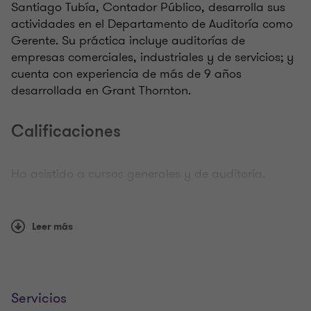
Santiago Tubía, Contador Público, desarrolla sus
actividades en el Departamento de Auditoría como
Gerente. Su práctica incluye auditorías de
empresas comerciales, industriales y de servicios; y
cuenta con experiencia de más de 9 años
desarrollada en Grant Thornton.
Calificaciones
Ha asistido a cursos generales y de auditoría.
Ha participado en dictado de cursos internos de
especialización en aspectos contables en Grant
Leer más
Thornton.
Idiomas
Servicios