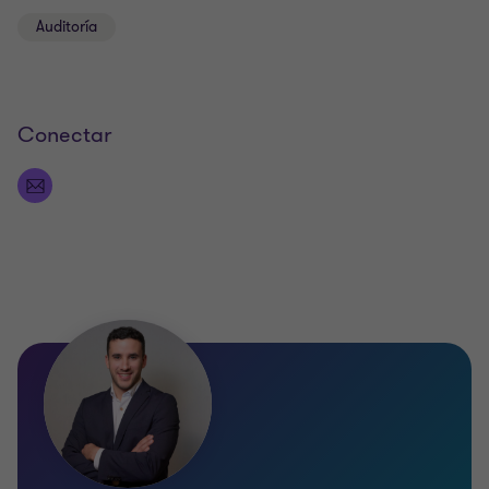
Español, Inglés
Auditoría
Conectar