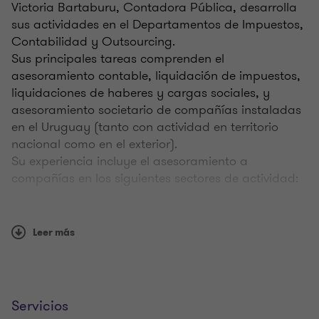
Victoria Bartaburu, Contadora Pública, desarrolla
sus actividades en el Departamentos de Impuestos,
Contabilidad y Outsourcing.
Sus principales tareas comprenden el
asesoramiento contable, liquidación de impuestos,
liquidaciones de haberes y cargas sociales, y
asesoramiento societario de compañías instaladas
en el Uruguay (tanto con actividad en territorio
nacional como en el exterior).
Su experiencia incluye el asesoramiento a
compañías en los siguientes sectores de actividad:
Compañías de Inversión
Trading Internacional de productos y servicios
Leer más
Energía
Plástico/Minería/Metalurgia
Calificaciones profesionales y
Servicios
membresías