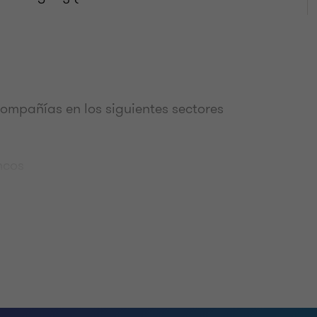
ompañías en los siguientes sectores
ncos
s
ión
s Marítimas
 Software
bresías