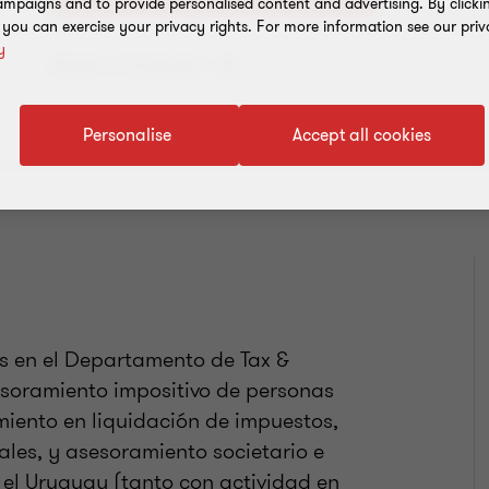
mpaigns and to provide personalised content and advertising. By clicki
, you can exercise your privacy rights. For more information see our priv
y
Añadir a Contactos
Personalise
Accept all cookies
es en el Departamento de Tax &
esoramiento impositivo de personas
miento en liquidación de impuestos,
ales, y asesoramiento societario e
 el Uruguay (tanto con actividad en