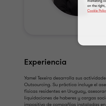
marketing ca
on the right
Cookie Polic
Experiencia
Yamel Texeira desarrolla sus actividad
Outsourcing. Su práctica incluye el as
físicas residentes en Uruguay, asesora
liquidaciones de haberes y cargas soci
impositivo de compañías instaladas en