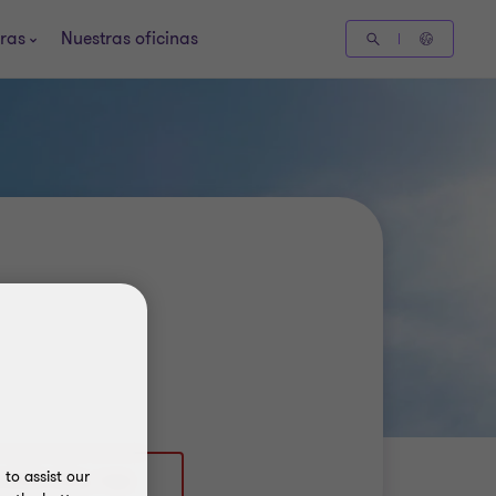
ras
Nuestras oficinas
to assist our
 2908 3386 / 163