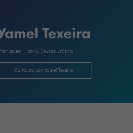
bro del Colegio de Contadores,
uguay.
Yamel Texeira
anager - Tax & Outsourcing
Contacta con Yamel Texeira