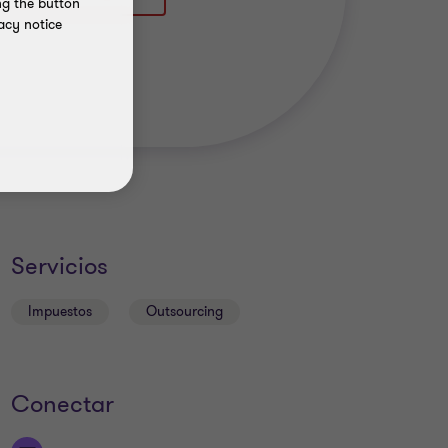
ng the button
acy notice
Servicios
Impuestos
Outsourcing
Conectar