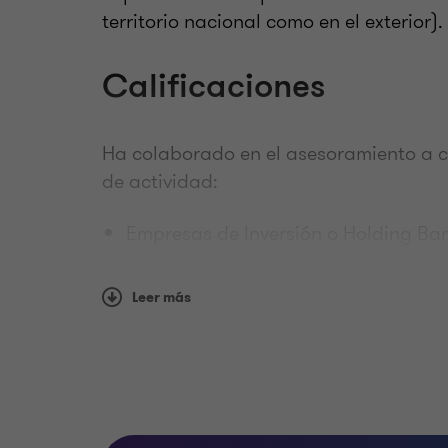
territorio nacional como en el exterior).
Calificaciones
Ha colaborado en el asesoramiento a c
de actividad:
Empresas de Inversión o Holding Ba
Entidades Financieras Multilaterale
Agencias de Crédito Consumo
Leer más
Alimentos
Retail Empresas Agrarias Construcc
Ingeniería | Infraestructura Agencia
Logística Empresas Desarrolladoras
Calificaciones profesionales y mem