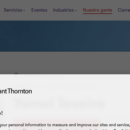
Servicios
Eventos
Industrias
Nuestra gente
Carre
Oficina Montevideo
MANAGER - TAX & OUTSOURCING
Yamel Texeira
!
our personal information to measure and improve our sites and service, 
+598