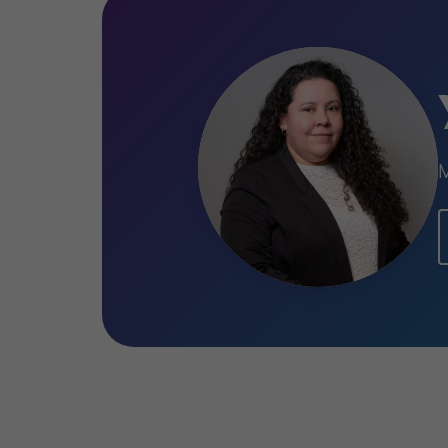
Yamel es Contadora Pública y es miem
Economistas y Administradores del Ur
Idiomas
M
Español e inglés