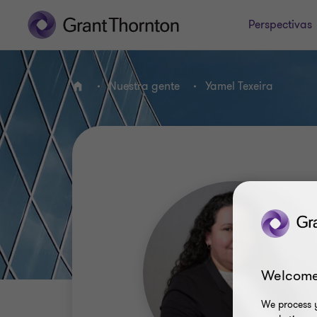
Perspectivas
Nuestra gente
Yamel Texeira
INICIO
Welcome
We process y