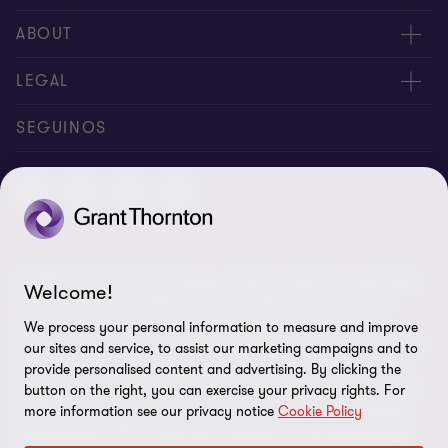
Nuestra gente
ABOUT
Contáctenos
Acerca de nosotros
LEGAL
Nuestras Oficinas
Carreras
Exención de responsabilidades
SEGUINOS
Política de Privacidad
Certificado LSQA
Política de Seguridad de la Información
© 2026 Grant Thornton Uruguay. Todos los derechos reservados.
Preferencias de cookies
Welcome!
'Grant Thornton' se refiere a la marca bajo la cual las firmas
miembro de Grant Thornton prestan servicios de auditoría,
We process your personal information to measure and improve
impuestos y consultoría a sus clientes, y/o se refiere a una o más
our sites and service, to assist our marketing campaigns and to
firmas miembro, según lo requiera el contexto. Grant Thornton
provide personalised content and advertising. By clicking the
Uruguay es una firma miembro de Grant Thornton International
button on the right, you can exercise your privacy rights. For
more information see our privacy notice
Cookie Policy
Ltd (GTIL). GTIL y las firmas miembro no forman una sociedad
internacional. GTIL y cada firma miembro, es una entidad legal