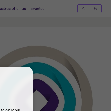
estras oficinas
Eventos
to assist our