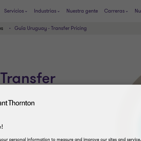
Servicios
Industrias
Nuestra gente
Carreras
Nu
es
Guía Uruguay - Transfer Pricing
Transfer
!
our personal information to measure and improve our sites and service, 