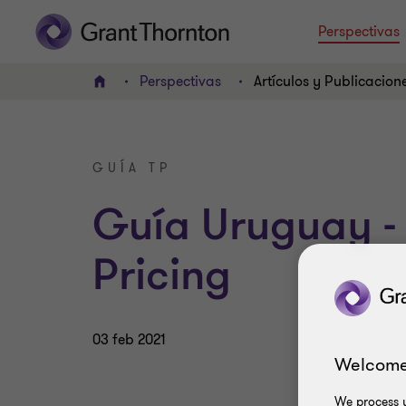
Perspectivas
Perspectivas
Artículos y Publicacion
INICIO
GUÍA TP
Guía Uruguay - 
Pricing
03 feb 2021
Welcome
We process y