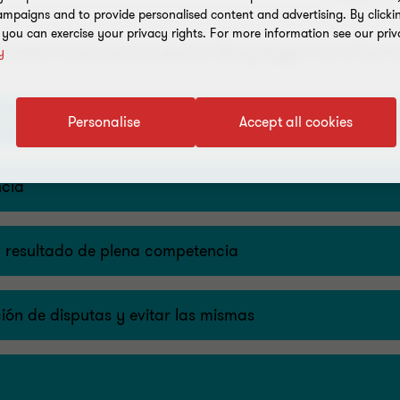
mpaigns and to provide personalised content and advertising. By clicki
, you can exercise your privacy rights. For more information see our priv
guientes secciones para desplegar la infor
y
 en Uruguay
Personalise
Accept all cookies
ncia
 resultado de plena competencia
ión de disputas y evitar las mismas