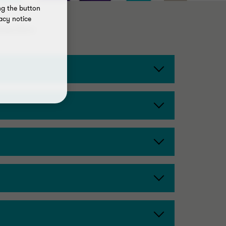
ng the button
acy notice
mación: