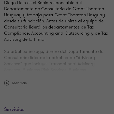
Diego Licio es el Socio responsable del
Departamento de Consultoría de Grant Thornton
Uruguay y trabaja para Grant Thornton Uruguay
desde su fundación. Antes de unirse al equipo de
Consultoría lideró los departamentos de Tax
Compliance, Accounting and Outsourcing y de Tax
Advisory de la firma.
Su práctica incluye, dentro del Departamento de
Consultoría: líder de la práctica de “Advisory
Services” que incluye: Transactional Advisory
Services, Business Risk Services; Business
Consulting; Forensic, entre otros. Durante más de
20 años se desempeñó como asesor en
Leer más
estructuraciones tributarias internacionales,
asesoramiento tributario de compañías locales y
extranjeras, así como de personas físicas no
residentes. Dentro de la práctica de asesoramiento
Servicios
tributario se especializó en regímenes fiscales