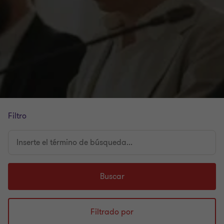
Filtro
Inserte
el
término
de
Buscar
búsqueda...
Filtrado por