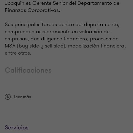
Joaquín es Gerente Senior del Departamento de
Finanzas Corporativas.
Sus principales tareas dentro del departamento,
comprenden asesoramiento en valuación de
empresas, due diligence financiero, procesos de
M&A (buy side y sell side), modelización financiera,
entre otros.
Calificaciones
oaquín se graduó como Contador Público en la
Universidad Católica del Uruguay, y de la Maestría
Leer más
en Finanzas de la Unidad de Maestrías y
Posgrados en Economía de la Universidad de
Montevideo. Además, obtuvo la certificaciones de
International Mergers & Acquisitions Expert (IM&A) y
Servicios
de Mergers & Acquisitions Professional Expert del