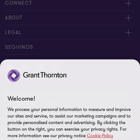
CONNECT
Nuestra gente
ABOUT
Contáctenos
Acerca de nosotros
LEGAL
Nuestras Oficinas
Carreras
Exención de responsabilidades
SEGUINOS
Política de Privacidad
Certificado LSQA
Política de Seguridad de la Información
© 2026 Grant Thornton Uruguay. Todos los derechos reservados.
Preferencias de cookies
Welcome!
'Grant Thornton' se refiere a la marca bajo la cual las firmas
miembro de Grant Thornton prestan servicios de auditoría,
We process your personal information to measure and improve
impuestos y consultoría a sus clientes, y/o se refiere a una o más
our sites and service, to assist our marketing campaigns and to
firmas miembro, según lo requiera el contexto. Grant Thornton
provide personalised content and advertising. By clicking the
Uruguay es una firma miembro de Grant Thornton International
button on the right, you can exercise your privacy rights. For
more information see our privacy notice
Cookie Policy
Ltd (GTIL). GTIL y las firmas miembro no forman una sociedad