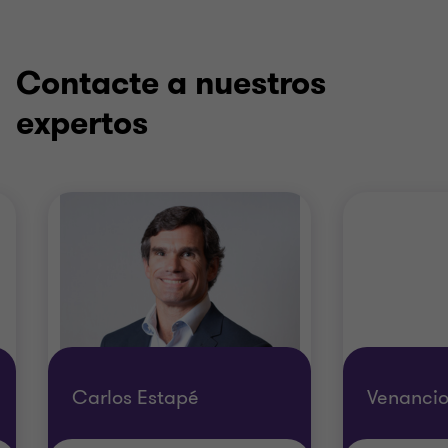
Contacte a nuestros
expertos
Carlos Estapé
Venancio