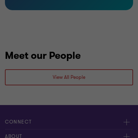
Meet our People
View All People
CONNECT
Nuestra gente
ABOUT