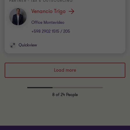
PARTNER - TAX & OUTSOURCING
Venancio Trigo
Office
Office Montevideo
+598 2902 1515 / 205
Quickview
Load more
8
of 24 People