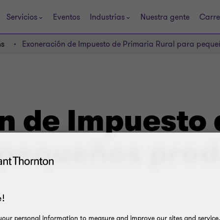
Servicios
Eventos
Industrias
Nuestra gente
Carre
ns
Exoneración de Impuesto de Primaria Rural para peque
n de Impuesto 
 pequeños prod
!
our personal information to measure and improve our sites and service, 