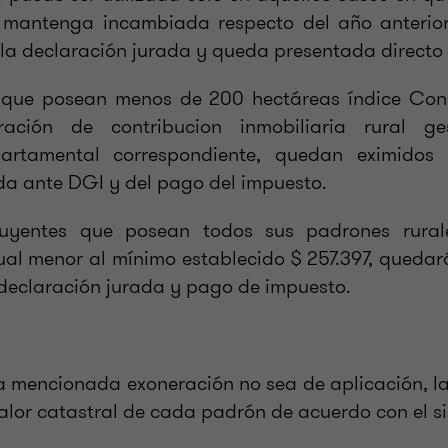
 mantenga incambiada respecto del año anterior.
la declaración jurada y queda presentada directo
s que posean menos de 200 hectáreas índice Co
ración de contribucion inmobiliaria rural g
partamental correspondiente, quedan eximidos 
da ante DGI y del pago del impuesto.
ibuyentes que posean todos sus padrones rural
dual menor al mínimo establecido $ 257.397, quedar
declaración jurada y pago de impuesto.
a mencionada exoneración no sea de aplicación, la
alor catastral de cada padrón de acuerdo con el si