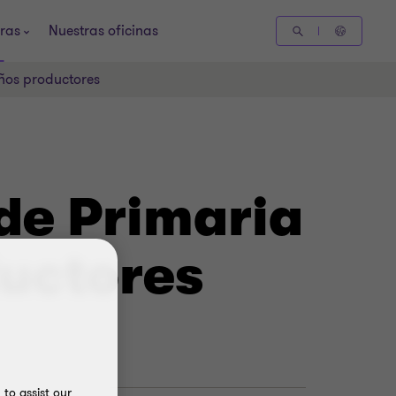
ras
Nuestras oficinas
ños productores
de Primaria
uctores
to assist our