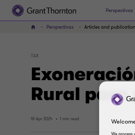
Perspectivas
Perspectivas
Articles and publicatio
Home
TAX
Exoneració
Rural para
18 Apr 2024
1 min read
Welcome
We process y