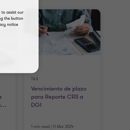
to assist our
ng the button
acy notice
TAX
Vencimiento de plazo
a
para Reporte CRS a
s
…
DGI
1 min read
|
11 Mar 2024