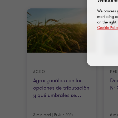
Welcome
We process y
marketing ca
on the right
Cookie Polic
AGRO
PER
Agro: ¿cuáles son las
Dec
opciones de tributación
N°
y qué umbrales se
…
3 min read
|
14 Jun 2024
6 mi