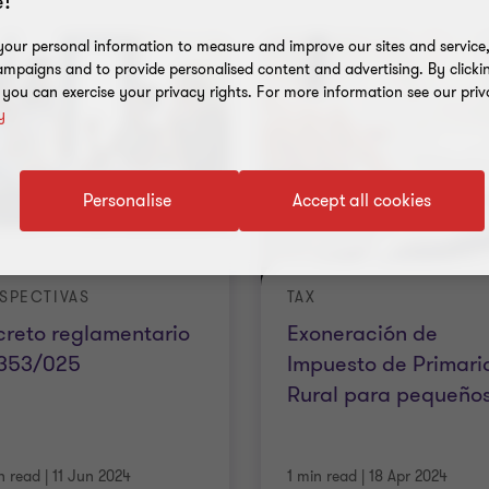
!
our personal information to measure and improve our sites and service, 
mpaigns and to provide personalised content and advertising. By clicki
, you can exercise your privacy rights. For more information see our priv
y
Personalise
Accept all cookies
SPECTIVAS
TAX
reto reglamentario
Exoneración de
 353/025
Impuesto de Primari
Rural para pequeño
n read
|
11 Jun 2024
1 min read
|
18 Apr 2024