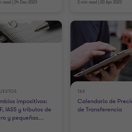
n read
|
04 Dec 2023
2 min read
|
20 Apr 2023
UESTOS
TAX
bios impositivos:
Calendario de Preci
F, IASS y tributos de
de Transferencia
cro y pequeñas
…