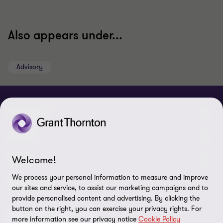
Also appears under...
Advisory
CONNECT
Nuestra gente
ABOUT
Contáctenos
Welcome!
Acerca de nosotros
LEGAL
Nuestras Oficinas
We process your personal information to measure and improve
Carreras
Exención de responsabilidades
SEGUINOS
our sites and service, to assist our marketing campaigns and to
provide personalised content and advertising. By clicking the
Política de Privacidad
button on the right, you can exercise your privacy rights. For
more information see our privacy notice
Cookie Policy
Certificado LSQA