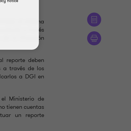
acy notice
litado el sistema
andard), a través
 de la Dirección
al reporte deben
s a través de los
lcarlos a DGI en
el Ministerio de
no tienen cuentas
ctuar un reporte