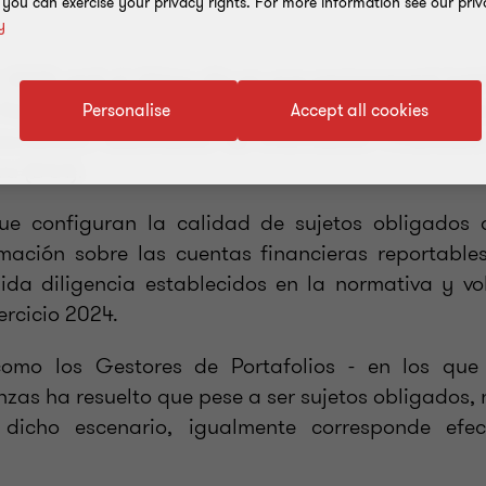
, you can exercise your privacy rights. For more information see our priv
y
e 2025 será el último día en que permanecerá habi
 Reportes CRS (por su sigla Common Reporting St
Personalise
Accept all cookies
ntercambio Automático de Información Financiera
va (DGI).
ue configuran la calidad de sujetos obligados 
mación sobre las cuentas financieras reportable
ida diligencia establecidos en la normativa y vo
ercicio 2024.
como los Gestores de Portafolios - en los que 
zas ha resuelto que pese a ser sujetos obligados, 
 dicho escenario, igualmente corresponde efe