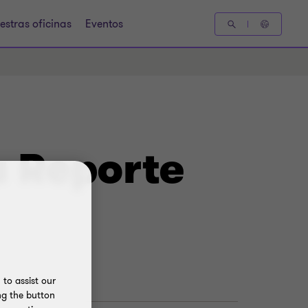
estras oficinas
Eventos
a Reporte
to assist our
ng the button