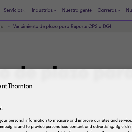
Servicios
Industrias
Nuestra gente
Carreras
Nu
ns
Vencimiento de plazo para Reporte CRS a DGI
o de plazo par
!
our personal information to measure and improve our sites and service, 
mpaigns and to provide personalised content and advertising. By clicki