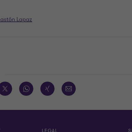
astón Lapaz
E
T
LEGAL
S