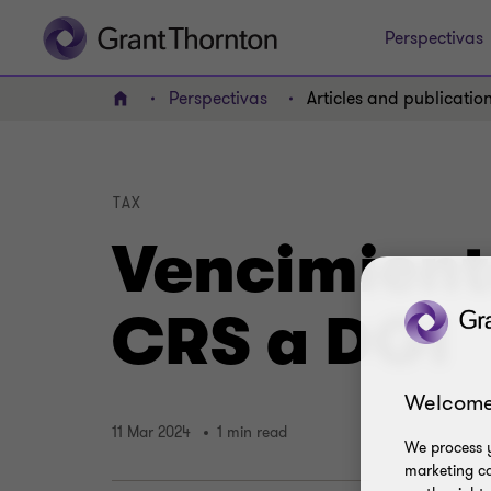
Perspectivas
Perspectivas
Articles and publicatio
Home
TAX
Vencimient
CRS a DGI
Welcome
11 Mar 2024
1 min read
We process y
marketing ca