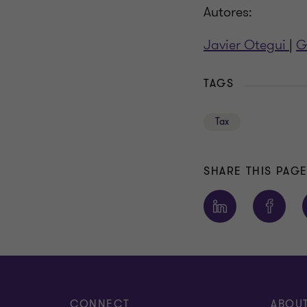
Autores:
Javier Otegui
|
G
TAGS
Tax
SHARE THIS PAG
CONNECT
ABOU