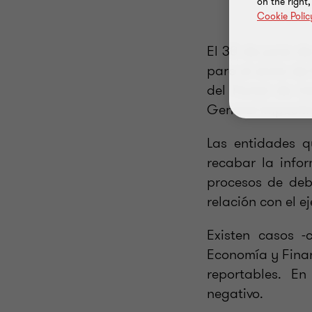
on the right
Cookie Polic
El 30 de junio d
para el envío de
del Portal de I
General Impositi
Las entidades q
recabar la infor
procesos de deb
relación con el ej
Existen casos -
Economía y Finan
reportables. En
negativo.