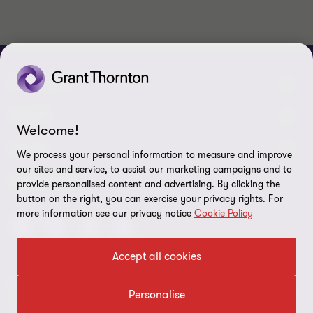
CONNECT
Nuestra gente
ABOUT
Welcome!
Contáctenos
Acerca de nosotros
LEGAL
We process your personal information to measure and improve
our sites and service, to assist our marketing campaigns and to
Nuestras Oficinas
Carreras
Exención de responsabilidades
SEGUINOS
provide personalised content and advertising. By clicking the
button on the right, you can exercise your privacy rights. For
Política de Privacidad
more information see our privacy notice
Cookie Policy
Certificado LSQA
Accept all cookies
Política de Seguridad de la Información
© 2026 Grant Thornton Uruguay. Todos los derechos reservados.
Preferencias de cookies
Personalise
'Grant Thornton' se refiere a la marca bajo la cual las firmas