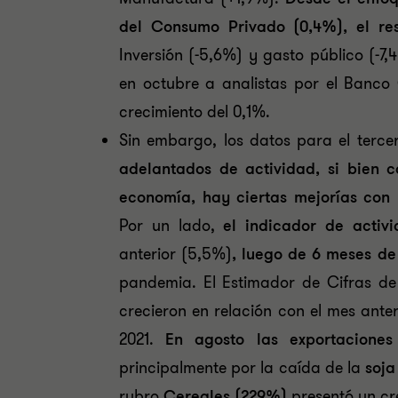
del Consumo Privado (0,4%), el res
Inversión (-5,6%) y gasto público (-7
en octubre a analistas por el Banco
crecimiento del 0,1%.
Sin embargo, los datos para el terce
adelantados de actividad, si bien 
economía, hay ciertas mejorías con 
Por un lado,
el indicador de acti
anterior (5,5%)
,
luego de 6 meses de
pandemia. El Estimador de Cifras de
crecieron en relación con el mes ant
2021.
En agosto las exportacione
principalmente por la caída de la
soja
rubro
Cereales (229%)
presentó un cr