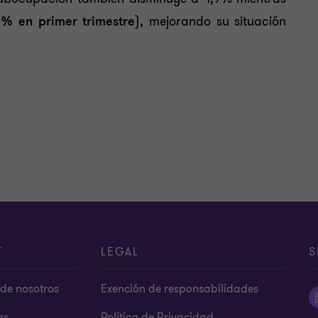
5% en primer trimestre
), mejorando su situación
T
LEGAL
S
de nosotros
Exención de responsabilidades
as
Política de Privacidad