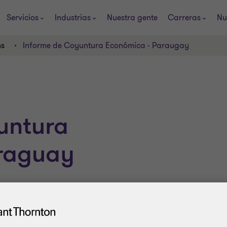
Servicios
Industrias
Nuestra gente
Carreras
Nu
ns
Informe de Coyuntura Económica - Paraugay
untura
raguay