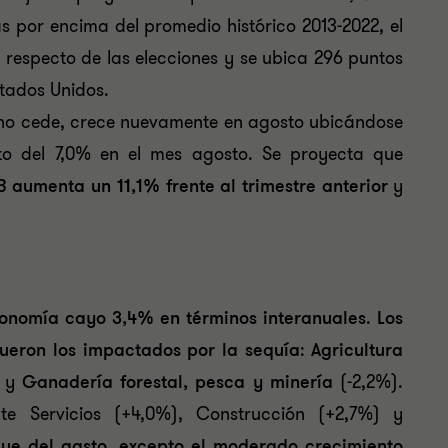
 por encima del promedio histórico 2013-2022, el
 respecto de las elecciones y se ubica 296 puntos
tados Unidos.
n no cede, crece nuevamente en agosto ubicándose
to del 7,0% en el mes agosto. Se proyecta que
B aumenta un 11,1% frente al trimestre anterior
y
conomía cayo 3,4% en términos interanuales
.
Los
fueron los impactados por la sequía
:
Agricultura
) y
Ganadería forestal, pesca y minería
(-2,2%).
nte Servicios (+4,0%), Construcción (+2,7%) y
que del gasto,
excepto el moderado crecimiento