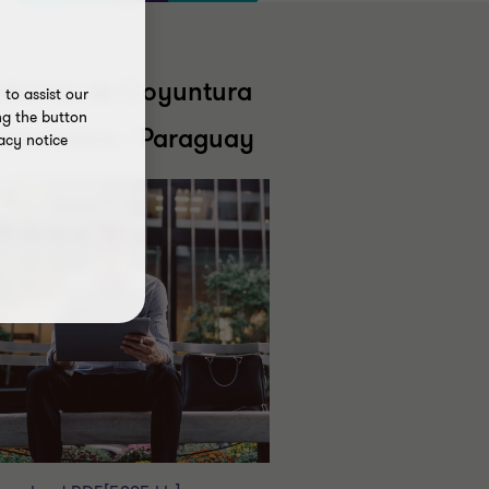
nforme de Coyuntura
to assist our
ng the button
conómica - Paraguay
acy notice