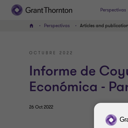
Perspectivas
Perspectivas
Articles and publicatio
Home
OCTUBRE 2022
Informe de Coy
Económica - Pa
26 Oct 2022