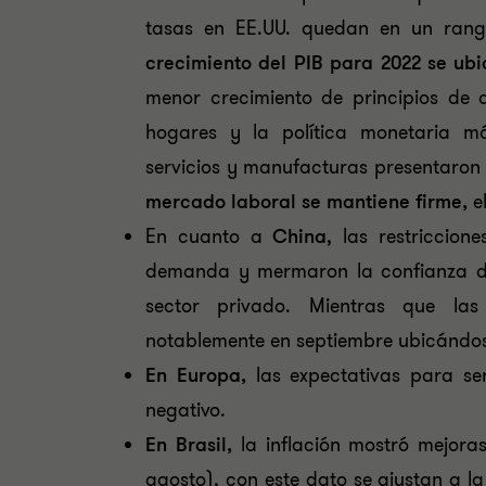
tasas en EE.UU. quedan en un ran
crecimiento del PIB para 2022 se ub
menor crecimiento de principios de a
hogares y la política monetaria má
servicios y manufacturas presentaron 
mercado laboral se mantiene firme,
e
En cuanto a
China
, las restriccio
demanda y mermaron la confianza de
sector privado. Mientras que las
notablemente en septiembre ubicándose
En
Europa,
las expectativas para se
negativo.
En
Brasil,
la inflación mostró mejor
agosto), con este dato se ajustan a l