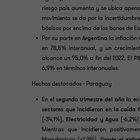
riesgo país aumenta y se ubica apenas
movimiento se da por la incertidumbre
básicos por encima de los bonos de Es
Por su parte en
Argentina
la inflació
en 78,5% interanual, y un crecimien
alcance un 95,0% a fin del 2022. El
PI
6,9% en términos interanuales.
Hechos destacados - Paraguay
En el
segundo trimestre del año la e
sectores que incidieron en la caída 
(-34,1%),
Electricidad y Agua
(-6,2%
Mientras que incidieron positivame
Manufactura (+1,9%).
Desde el enfo