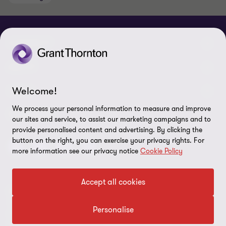
CONNECT
Nuestra gente
ABOUT
Contáctenos
Welcome!
Acerca de nosotros
LEGAL
Nuestras Oficinas
We process your personal information to measure and improve
Carreras
Exención de responsabilidades
SEGUINOS
our sites and service, to assist our marketing campaigns and to
provide personalised content and advertising. By clicking the
Política de Privacidad
button on the right, you can exercise your privacy rights. For
more information see our privacy notice
Cookie Policy
Certificado LSQA
Política de Seguridad de la Información
Accept all cookies
© 2026 Grant Thornton Uruguay. Todos los derechos reservados.
Preferencias de cookies
'Grant Thornton' se refiere a la marca bajo la cual las firmas
Personalise
miembro de Grant Thornton prestan servicios de auditoría,
impuestos y consultoría a sus clientes, y/o se refiere a una o más