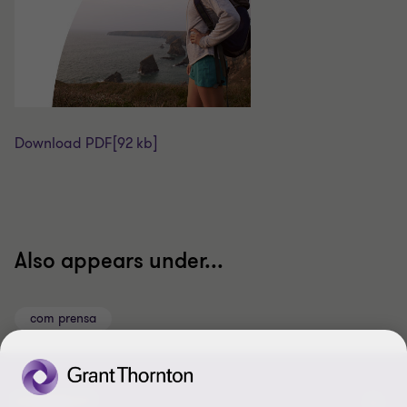
Download PDF
[92 kb]
Also appears under...
com prensa
CONNECT