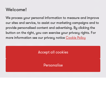
Welcome!
Nuestra gente
ABOUT
We process your personal information to measure and improve
Contáctenos
Acerca de nosotros
LEGAL
our sites and service, to assist our marketing campaigns and to
provide personalised content and advertising. By clicking the
Nuestras Oficinas
Carreras
Exención de responsabilidades
SEGUINOS
button on the right, you can exercise your privacy rights. For
more information see our privacy notice
Cookie Policy
Política de Privacidad
Certificado LSQA
Accept all cookies
Política de Seguridad de la Información
Personalise
© 2026 Grant Thornton Uruguay. Todos los derechos reservados.
Preferencias de cookies
'Grant Thornton' se refiere a la marca bajo la cual las firmas
miembro de Grant Thornton prestan servicios de auditoría,
impuestos y consultoría a sus clientes, y/o se refiere a una o más
firmas miembro, según lo requiera el contexto. Grant Thornton
Uruguay es una firma miembro de Grant Thornton International
Ltd (GTIL). GTIL y las firmas miembro no forman una sociedad
internacional. GTIL y cada firma miembro, es una entidad legal